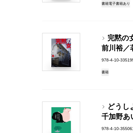
書籍
電子書籍あり
完黙の
前川裕／
978-4-10-3351
書籍
どうし
千加野あ
978-4-10-3550