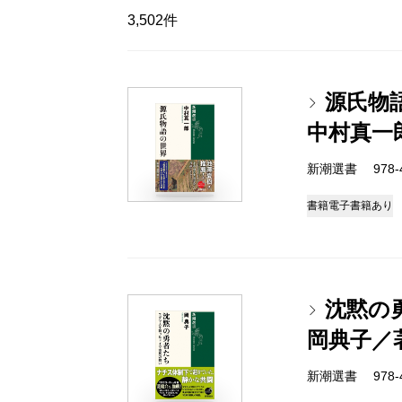
3,502件
源氏物
中村真一
新潮選書 978-4-
書籍
電子書籍あり
沈黙の
岡典子／
新潮選書 978-4-