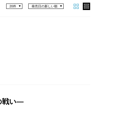
20件
発売日の新しい順
の戦い―