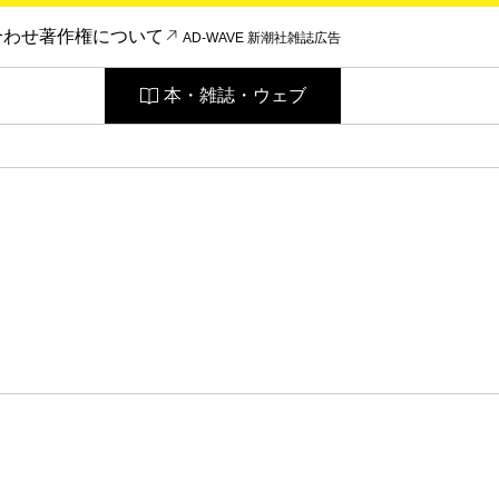
合わせ
著作権について
AD-WAVE 新潮社雑誌広告
本・雑誌・ウェブ