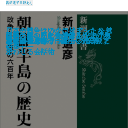
書籍
電子書籍あり
ニューヨークのクライアントを魅
日本の戦争はいかに始まったか―
縁切り上等！―離婚弁護士 松岡
アイラブみー じぶんをたいせつ
雫の街―家裁調査官・庵原かのん
ぼくはあと何回、満月を見るだろ
朝鮮半島の歴史―政争と外患の六
春画の穴―あなたの知らない「奥
給料―あなたの価値はまだ上がる
叩く
狭間の者たちへ
浮き身
ルクレツィアの肖像
文藝年鑑 2023
神獣夢望伝
息
エレクトリック
墨のゆらめき
ひむろ飛脚
了する 「もう一度会いたい」と
ごまかさないクラシック音楽
連続講義 日清日露から対米戦ま
紬の事件ファイル―
にするえほん
―
う
百年―
の奥」―
―
思わせる会話術
で―