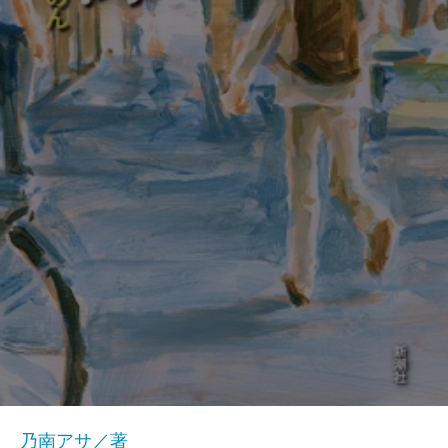
乃南アサ／著