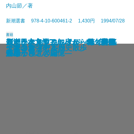
内山節／著
新潮選書 978-4-10-600461-2 1,430円 1994/07/28
書籍
新潮日本文学アルバム 49 松本
新潮日本文学アルバム 38 高浜
新潮日本文学アルバム 43 横光
森にかよう道―知床から屋久島ま
新潮日本文学アルバム 44 岡本
アークティック・オデッセイ―遙
新潮日本文学アルバム 46 井伏
新潮日本文学アルバム 37 中里
新潮日本文学アルバム 51 安部
ねじまき鳥クロニクル 第1部
井上ひさし全芝居 その五
科学者とは何か
ホリー・ガーデン
井上ひさし全芝居 その四
ギリシア神話〈新装版〉
勝者の混迷―ローマ人の物語III―
一瞬の夏
天才の勉強術
ヴェネツィア案内
イスタンブール歴史散歩
清張
虚子
利一
で―
かの子
かなる極北の記憶―
鱒二
介山
公房
泥棒かささぎ編