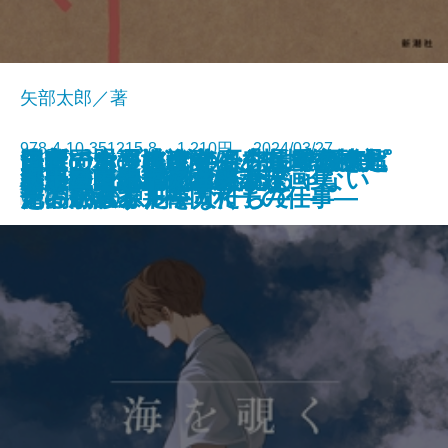
矢部太郎／著
978-4-10-351215-8 1,210円 2024/03/27
国家の命運は金融にあり 高橋是
ジャーナリストの条件―時代を超
日米同盟の地政学―「5つの死角」
逃げても、逃げてもシェイクスピ
決断の太平洋戦史―「指揮統帥文
奄美でハブを40年研究してきまし
アローン・アゲイン―最愛の夫ピ
ハルビン
雀荘迎賓館最後の夜
赤い星々は沈まない
さまよえる神剣
決定版 世界の喜劇人
プレゼントでできている
海を覗く
大人のための印象派講座
出会いはいつも八月
不思議な時計 本の小説
あいにくあんたのためじゃない
いいひと、辞めました
「十二国記」アニメ設定画集
清の生涯 下
える10の原則―
を問い直す―
ア―翻訳家・松岡和子の仕事―
化」からみた軍人たち―
た。
ート・ハミルをなくして―
書籍
電子書籍あり