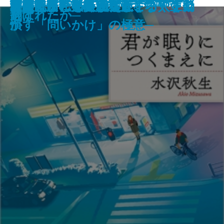
外務官僚たちの大東亜共栄圏
日本政治思想史
あの子とO
乱歩と千畝─RAMPOとSEMPO─
君が眠りにつくまえに
翻訳する私
出版禁止 女優 真里亜
救われてんじゃねえよ
が教える「決断疲れ」をなくす習
スリーダー45人が実践する人を動
天使も踏むを畏れるところ 上
天使も踏むを畏れるところ 下
ら日米開戦まで─
ら最期の日まで─
きてない
下ネタ大全
ち
ギス・カン─
翻す
選ばれたか─
慣
かす「問いかけ」の極意─