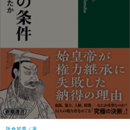
阪倉篤秀／著