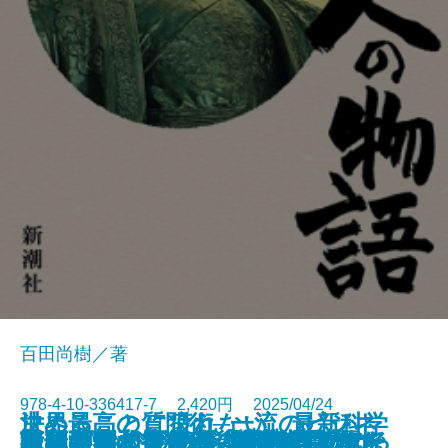
百田尚樹／著
978-4-10-336417-7 2,420円 2025/04/24
決めることに疲れない 最新科学
世界最高の質問術─一流のビジネ
荷風の昭和 前篇─関東大震災か
荷風の昭和 後篇─偏奇館焼亡か
鳥類学者の半分は、鳥類学ではで
読むだけでグングン頭が良くなる
週刊新潮が撮った 昭和の女優た
モンゴル人の物語 第一巻─チン
富める者だけの資本主義に反旗を
中国皇帝の条件─後継者はいかに