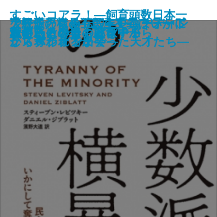
すごいコアラ！―飼育頭数日本一
蔦屋重三郎―江戸の反骨メディア
謎とき百人一首―和歌から見える
世界の果てまで行って喰う―地球
少数派の横暴―民主主義はいかに
大統領たちの五〇年史―フォード
アーティスト伝説―レコーディン
虚の伽藍
の平川動物公園が教えてくれる不
歌集 月は綺麗で死んでもいいわ
富士山
愛と忘却の日々
藍を継ぐ海
ウミガメを砕く
哀しいカフェのバラード
大使とその妻 上
大使とその妻 下
私の馬
こころは今日も旅をする
愛するということは
ショートケーキは背中から
王―
日本文化のふしぎ―
三周の自転車旅―
して奪われるか―
からバイデンまで―
グスタジオで出会った天才たち―
思議とカワイイのひみつ―