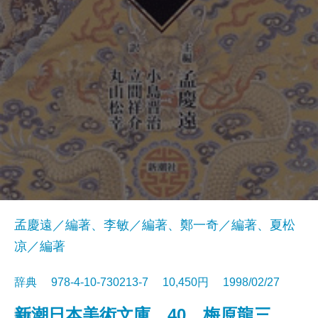
孟慶遠／編著、李敏／編著、鄭一奇／編著、夏松
凉／編著
辞典 978-4-10-730213-7 10,450円 1998/02/27
新潮日本美術文庫 40 梅原龍三
書籍