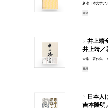
新潮日本文学アルバム 
書籍
井上靖
井上靖／
全集・著作集 978-
書籍
日本人
吉本隆明