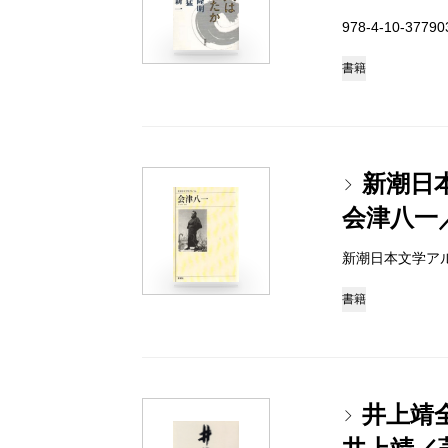
978-4-10-3779
書籍
新潮日
会津八一
新潮日本文学アルバム 
書籍
井上靖