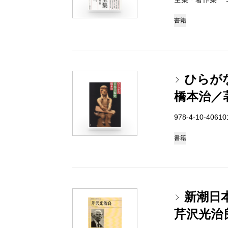
書籍
ひらが
橋本治／
978-4-10-4061
書籍
新潮日
芹沢光治