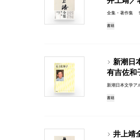
井上靖／
全集・著作集 978-
書籍
新潮日
有吉佐和
新潮日本文学アルバム 
書籍
井上靖