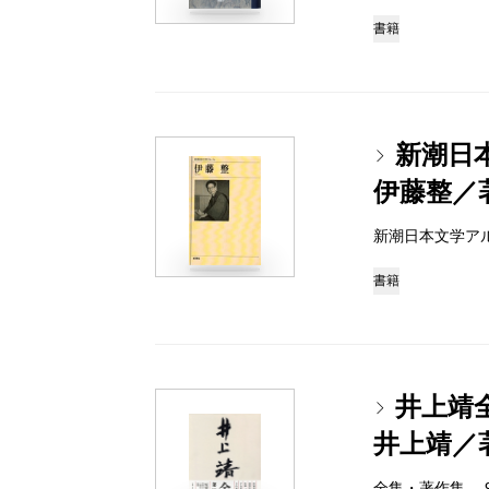
書籍
新潮日
伊藤整／
新潮日本文学アルバム 
書籍
井上靖
井上靖／
全集・著作集 978-