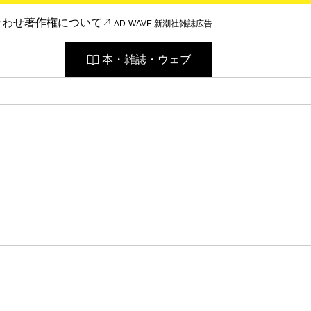
合わせ
著作権について
AD-WAVE 新潮社雑誌広告
本・雑誌・ウェブ