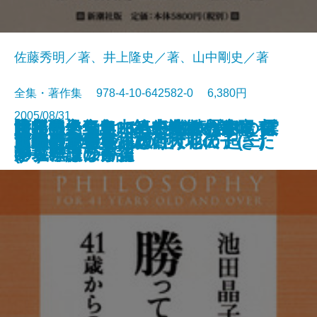
佐藤秀明／著、井上隆史／著、山中剛史／著
全集・著作集 978-4-10-642582-0 6,380円
2005/08/31
阿川弘之全集 第二巻 小説II 雲
辻邦生全集 16 のちの思いに ほ
世界の終りとハードボイルド・ワ
山崎豊子全集 21 沈まぬ太陽
決定版 三島由紀夫全集 第42
勝っても負けても―41歳からの哲
阿川弘之全集 第一巻 小説I 春
辻邦生全集 15 小説への序章 ほ
辻邦生全集 13 銀杏散りやま
「里」という思想
あの航空機事故はこうして起きた
東京奇譚集
沼地のある森を抜けて
素数の音楽
苔のむすまで
おまけのこ
山崎豊子全集 20 大地の子(二)
アナ・トレントの鞄
辻邦生全集 14 西行花伝
山崎豊子全集 19 大地の子(一)
書籍
の墓標 ほか
か
ンダーランド
(一) アフリカ篇
巻 年譜・書誌
学―
の城 ほか
か
ず・睡蓮の午後