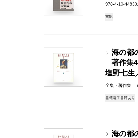
978-4-10-4483
書籍
海の都
著作集
塩野七生
全集・著作集 978-
書籍
電子書籍あり
海の都