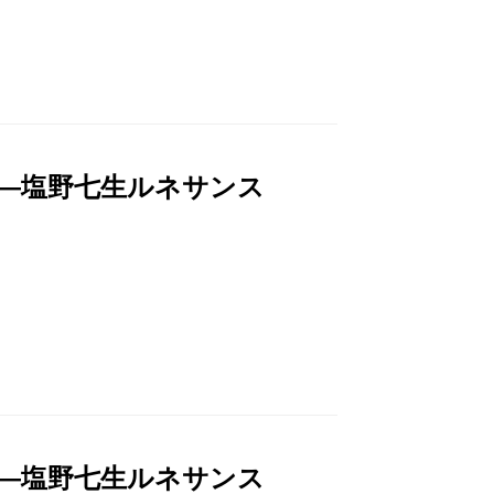
)―塩野七生ルネサンス
)―塩野七生ルネサンス