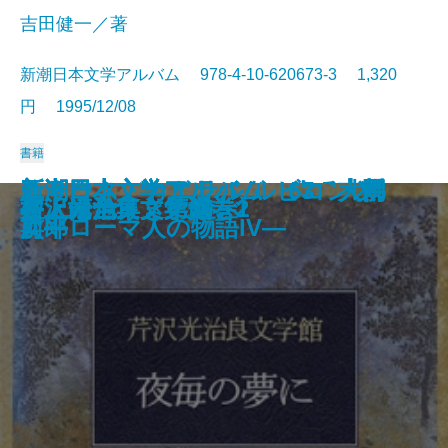
吉田健一／著
新潮日本文学アルバム 978-4-10-620673-3 1,320
円 1995/12/08
書籍
新潮日本文学アルバム 60 小川
さよならバードランド―あるジャ
新潮日本文学アルバム 64 中野
新潮日本文学アルバム 69 吉田
新潮日本文学アルバム 63 大佛
新潮日本文学アルバム 67 大岡
ユリウス・カエサル ルビコン以
桂離宮
井上靖全集 第十一巻
五重塔はなぜ倒れないか
芹沢光治良文学館 3
井上靖全集 第十巻
井上靖全集 第九巻
芹沢光治良文学館 2
井上靖全集 第八巻
名人は危うきに遊ぶ
井上靖全集 第七巻
檀
芹沢光治良文学館 1
井上靖全集 第六巻
未明
ズ・ミュージシャンの回想―
重治
健一
次郎
昇平
前―ローマ人の物語IV―