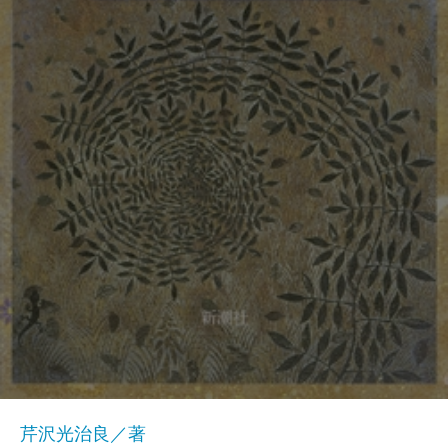
芹沢光治良／著