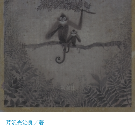
芹沢光治良／著