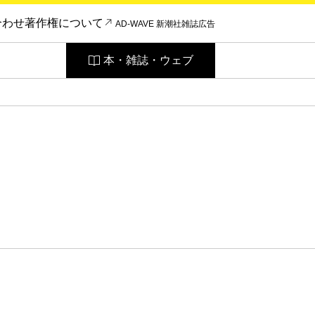
合わせ
著作権について
AD-WAVE 新潮社雑誌広告
本・雑誌・ウェブ