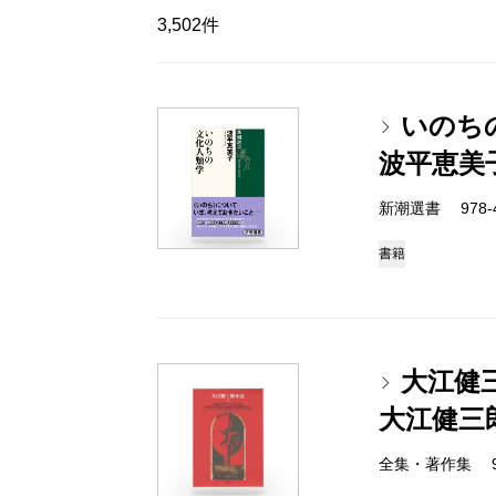
3,502件
いのち
波平恵美
新潮選書 978-4-
書籍
大江健
大江健三
全集・著作集 978-