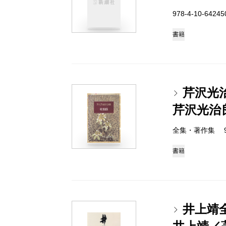
978-4-10-6424
書籍
芹沢光
芹沢光治
全集・著作集 978-
書籍
井上靖