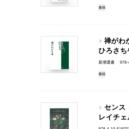
書籍
禅がわ
ひろさち
新潮選書 978-4-
書籍
センス
レイチェ
978-4-10-5197