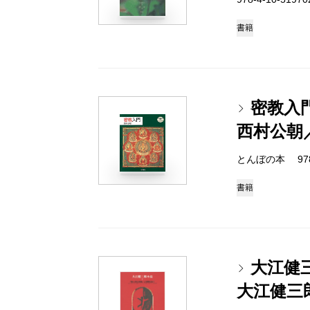
書籍
密教入
西村公朝
とんぼの本 978-4
書籍
大江健
大江健三