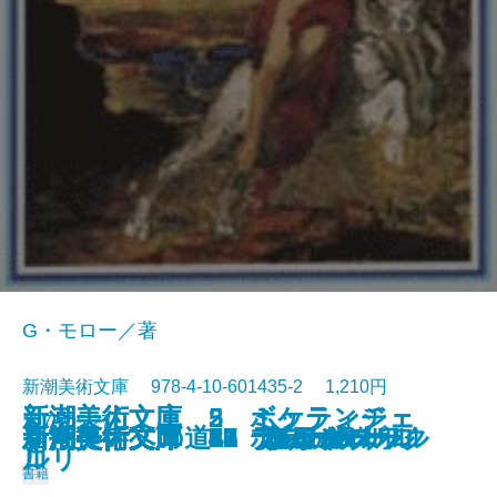
G・モロー／著
新潮美術文庫 978-4-10-601435-2 1,210円
新潮美術文庫 5 ミケランジェ
新潮美術文庫 2 ボッティチェ
1975/05/27
新潮美術文庫 43 ブラック
新潮美術文庫 23 クールベ
新潮美術文庫 36 ルドン
新潮美術文庫 3 ラファエルロ
新潮美術文庫 47 シャガール
新潮美術文庫 7 ボス
新潮美術文庫 6 デューラー
新潮美術文庫 35 モロー
唐招提寺への道
新潮美術文庫 13 フェルメール
新潮美術文庫 31 ロートレック
新潮美術文庫 8 ブリューゲル
新潮美術文庫 33 ルソー
新潮美術文庫 11 グレコ
新潮美術文庫 17 ターナー
新潮美術文庫 20 ドラクロワ
新潮美術文庫 42 ピカソ
新潮美術文庫 21 コロー
ロ
ルリ
書籍