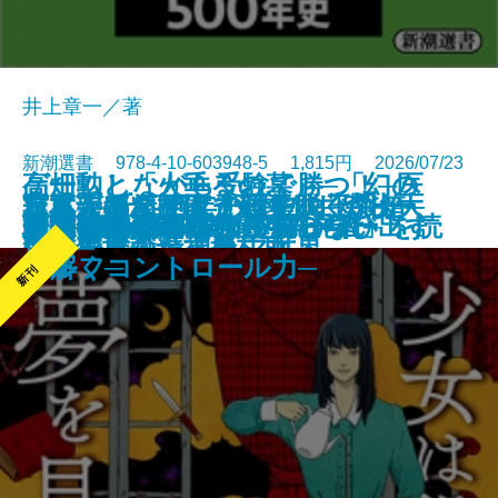
井上章一／著
新潮選書 978-4-10-603948-5 1,815円 2026/07/23
ゲームしながら受験で勝つ！─医
高畑勲と「火垂るの墓」─「幻の
日本人の精神II 「おのずから」
志度寺 千四百年の歴史の玉手箱─
萩尾望都スケッチ画集III─「トー
日本人はなぜ家で靴を脱ぐのか─
写真があってよかった。─森山大
書籍
電子書籍あり
蕪村─「日常の美」の発見者─
若冲、川を下る
水平と垂直
はじまりのスープ、夏ゼリー
おにがわらう
ローマ物語
少女は殺人の夢を見る
師が教える子どもが自ら学び出す
丹心／まごころ
夏帆─The Tale of KAHO─
朱天の都
おつむの良い子は長居しない
脚本」と「7冊の構想ノート」を読
ハロー、ベイビー
文藝年鑑 2026
の歴史意識
四国霊場八十六番札所─
マの心臓」とドラマ世界─
土足禁止の精神史─
道伝─
セルフコントロール力─
み解く─
新刊