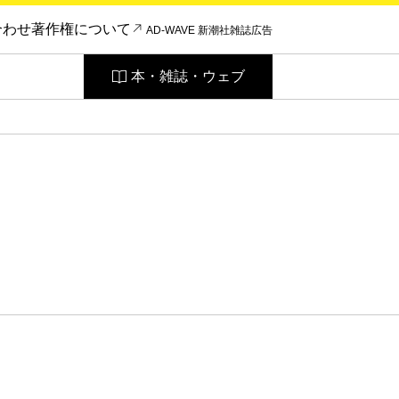
合わせ
著作権について
AD-WAVE 新潮社雑誌広告
本・雑誌・ウェブ