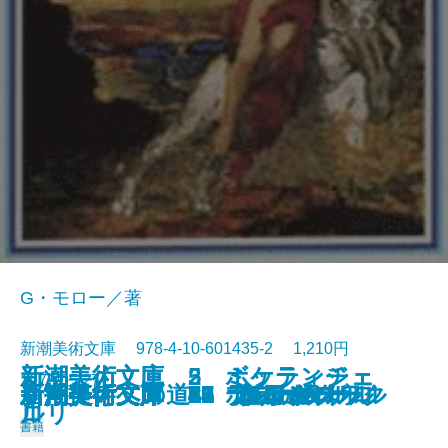
G・モロー／著
新潮美術文庫 978-4-10-601435-2 1,210円
新潮美術文庫 5 ミケランジェ
新潮美術文庫 2 ボッティチェ
1975/05/27
新潮美術文庫 43 ブラック
新潮美術文庫 23 クールベ
新潮美術文庫 36 ルドン
新潮美術文庫 3 ラファエルロ
新潮美術文庫 47 シャガール
新潮美術文庫 7 ボス
新潮美術文庫 6 デューラー
新潮美術文庫 35 モロー
唐招提寺への道
新潮美術文庫 13 フェルメール
新潮美術文庫 31 ロートレック
新潮美術文庫 8 ブリューゲル
新潮美術文庫 33 ルソー
新潮美術文庫 11 グレコ
新潮美術文庫 17 ターナー
新潮美術文庫 20 ドラクロワ
新潮美術文庫 42 ピカソ
新潮美術文庫 21 コロー
ロ
ルリ
書籍