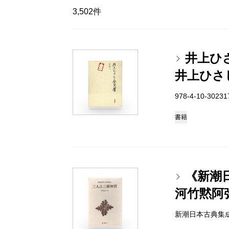
3,502件
井上ひ
井上ひさ
978-4-10-3023
書籍
《新潮
河竹黙阿
新潮日本古典集成 97