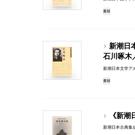
書籍
新潮日
石川啄木
新潮日本文学アルバム 
書籍
《新潮
新潮日本古典集成 97