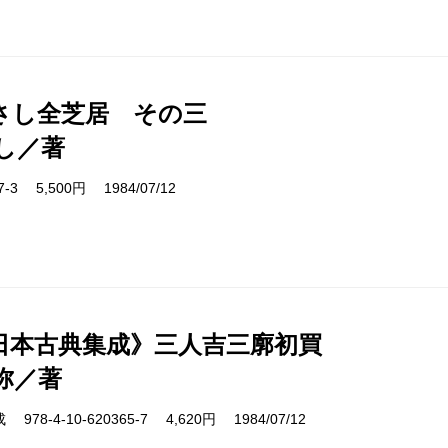
さし全芝居 その三
し／著
17-3 5,500円 1984/07/12
日本古典集成》三人吉三廓初買
弥／著
8-4-10-620365-7 4,620円 1984/07/12