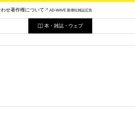
合わせ
著作権について
AD-WAVE 新潮社雑誌広告
本・雑誌・ウェブ