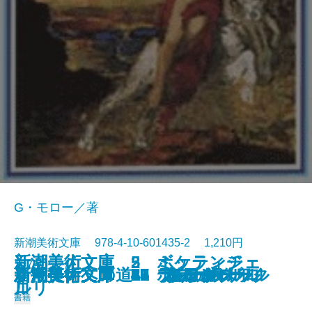
G・モロー／著
新潮美術文庫 978-4-10-601435-2 1,210円
新潮美術文庫 5 ミケランジェ
新潮美術文庫 2 ボッティチェ
1975/05/27
新潮美術文庫 43 ブラック
新潮美術文庫 23 クールベ
新潮美術文庫 36 ルドン
新潮美術文庫 3 ラファエルロ
新潮美術文庫 47 シャガール
新潮美術文庫 7 ボス
新潮美術文庫 6 デューラー
新潮美術文庫 35 モロー
唐招提寺への道
新潮美術文庫 13 フェルメール
新潮美術文庫 31 ロートレック
新潮美術文庫 8 ブリューゲル
新潮美術文庫 33 ルソー
新潮美術文庫 11 グレコ
新潮美術文庫 17 ターナー
新潮美術文庫 20 ドラクロワ
新潮美術文庫 42 ピカソ
新潮美術文庫 21 コロー
ロ
ルリ
書籍