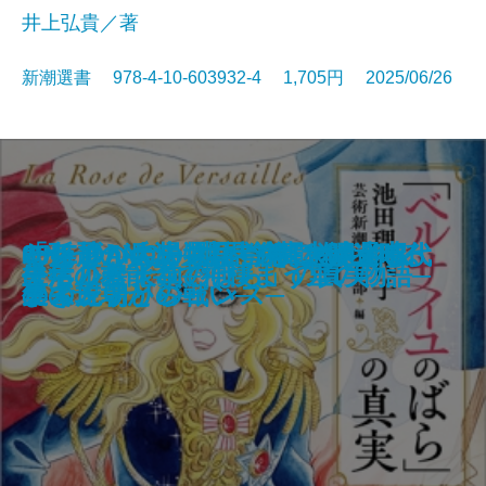
井上弘貴／著
新潮選書 978-4-10-603932-4 1,705円 2025/06/26
ディノサンえほん きょうりゅう
謎とき村上春樹─「夢分析」から
アメリカの新右翼─トランプを生
モンゴル人の物語 第二巻─イス
80年越しの帰還兵─沖縄・遺骨収
ONE DANCE─世界で夢を叶える
わたしがナチスに首をはねられる
「孫子の兵法」思考術─大混迷時代
トットあした
橘の家
霊感インテグレーション
松本清張の女たち
草の竪琴
文藝年鑑 2025
天気のからくり
「ベルサイユのばら」の真実
ひらりと天狗─神棲まう里の物語─
生活
去年、本能寺で
皇后の碧
えんへいこう
見える物語の世界─
み出した思想家たち─
ラム王朝との戦い─
集の現場から─
生き方─
まで
のインテリジェンス─