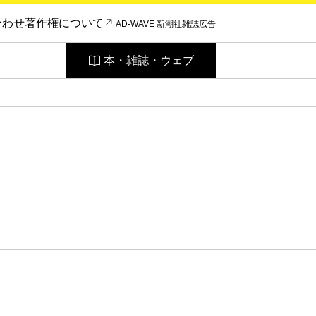
合わせ
著作権について
AD-WAVE 新潮社雑誌広告
本・雑誌・ウェブ