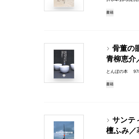
書籍
骨董の
青柳恵介
とんぼの本 978-4
書籍
サンテ
檀ふみ／