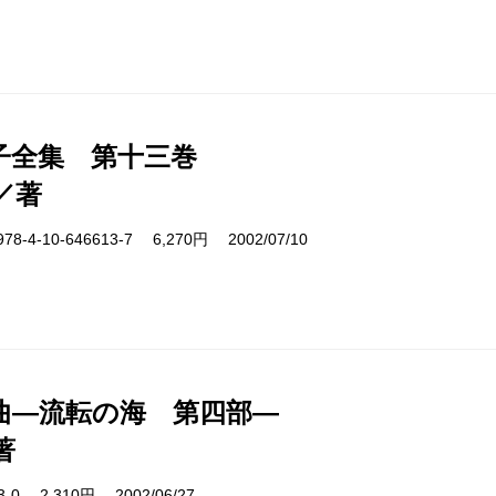
子全集 第十三巻
／著
4-10-646613-7 6,270円 2002/07/10
曲―流転の海 第四部―
著
13-0 2,310円 2002/06/27