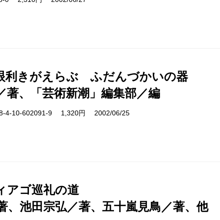
眼利きがえらぶ ふだんづかいの器
／著、「芸術新潮」編集部／編
-10-602091-9 1,320円 2002/06/25
ィアゴ巡礼の道
著、池田宗弘／著、五十嵐見鳥／著、他