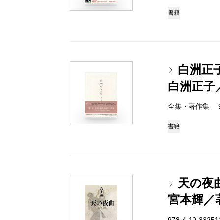
書籍
白洲正
白洲正子
全集・著作集 978-
書籍
天の夜
宮本輝／
978-4-10-3325