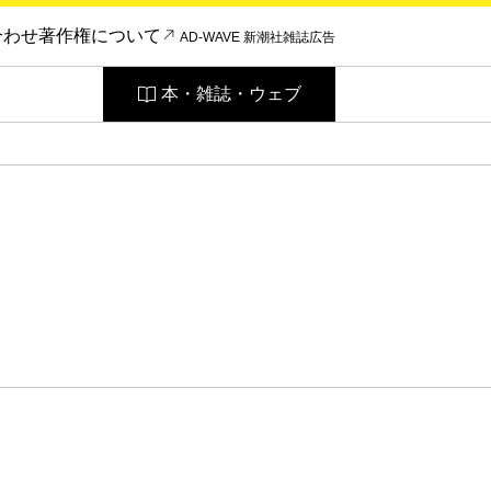
合わせ
著作権について
AD-WAVE 新潮社雑誌広告
本・雑誌・ウェブ