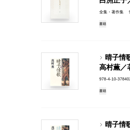
白洲正子
全集・著作集 978-
書籍
晴子情
高村薫／
978-4-10-3784
書籍
晴子情