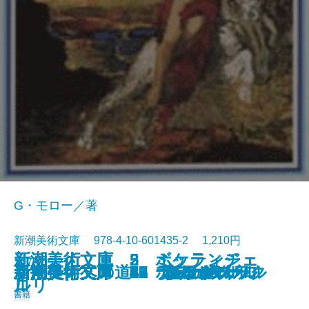
G・モロー／著
新潮美術文庫 978-4-10-601435-2 1,210円
新潮美術文庫 5 ミケランジェ
新潮美術文庫 2 ボッティチェ
1975/05/27
新潮美術文庫 43 ブラック
新潮美術文庫 23 クールベ
新潮美術文庫 36 ルドン
新潮美術文庫 3 ラファエルロ
新潮美術文庫 47 シャガール
新潮美術文庫 7 ボス
新潮美術文庫 6 デューラー
新潮美術文庫 35 モロー
唐招提寺への道
新潮美術文庫 13 フェルメール
新潮美術文庫 31 ロートレック
新潮美術文庫 8 ブリューゲル
新潮美術文庫 33 ルソー
新潮美術文庫 11 グレコ
新潮美術文庫 17 ターナー
新潮美術文庫 20 ドラクロワ
新潮美術文庫 42 ピカソ
新潮美術文庫 21 コロー
ロ
ルリ
書籍