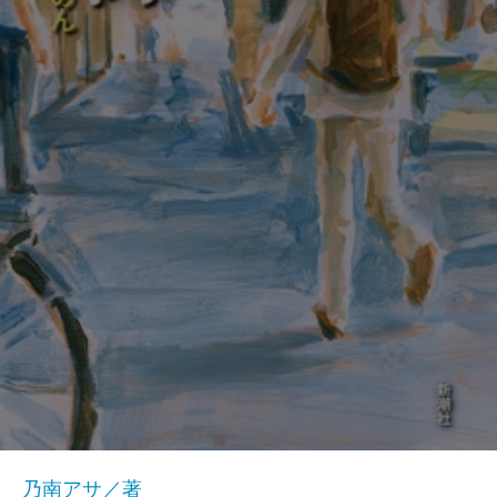
乃南アサ／著