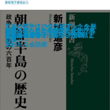
書籍
電子書籍あり
ニューヨークのクライアントを魅
日本の戦争はいかに始まったか―
縁切り上等！―離婚弁護士 松岡
アイラブみー じぶんをたいせつ
雫の街―家裁調査官・庵原かのん
ぼくはあと何回、満月を見るだろ
朝鮮半島の歴史―政争と外患の六
春画の穴―あなたの知らない「奥
給料―あなたの価値はまだ上がる
叩く
狭間の者たちへ
浮き身
ルクレツィアの肖像
文藝年鑑 2023
神獣夢望伝
息
エレクトリック
墨のゆらめき
ひむろ飛脚
了する 「もう一度会いたい」と
ごまかさないクラシック音楽
連続講義 日清日露から対米戦ま
紬の事件ファイル―
にするえほん
―
う
百年―
の奥」―
―
思わせる会話術
で―