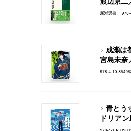
渡辺京二
新潮選書 978-4-
成瀬は
宮島未奈
978-4-10-3549
青とう
ドリアン
978-4-10-3398