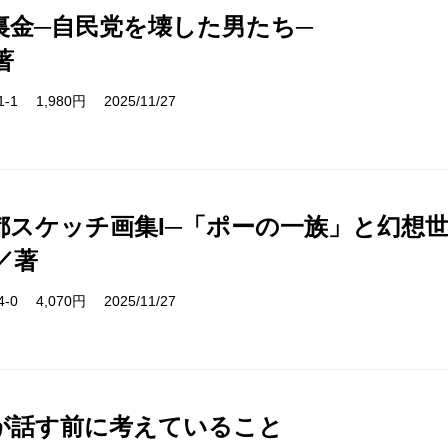
裏金─自民党を壊した男たち─
著
61-1 1,980円 2025/11/27
都スケッチ画集I─「ポーの一族」と幻想世
／著
04-0 4,070円 2025/11/27
が話す前に考えていること