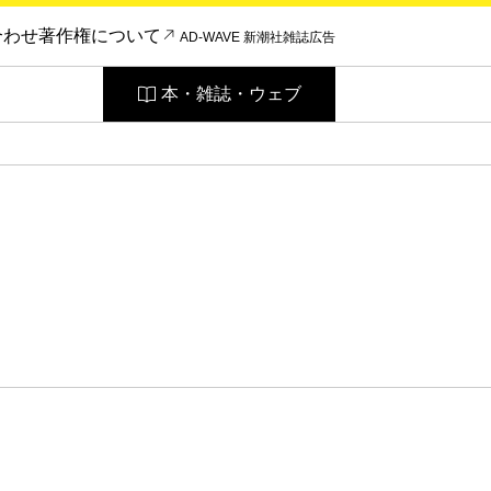
合わせ
著作権について
AD-WAVE 新潮社雑誌広告
本・雑誌・ウェブ