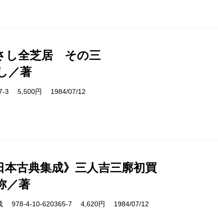
さし全芝居 その三
し／著
17-3 5,500円 1984/07/12
日本古典集成》三人吉三廓初買
弥／著
8-4-10-620365-7 4,620円 1984/07/12