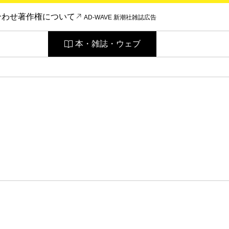
合わせ
著作権について
AD-WAVE 新潮社雑誌広告
本・雑誌・ウェブ