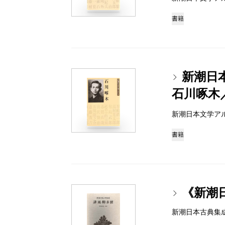
書籍
新潮日
石川啄木
新潮日本文学アルバム 
書籍
《新潮
新潮日本古典集成 97