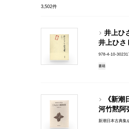
3,502件
井上ひ
井上ひさ
978-4-10-3023
書籍
《新潮
河竹黙阿
新潮日本古典集成 97