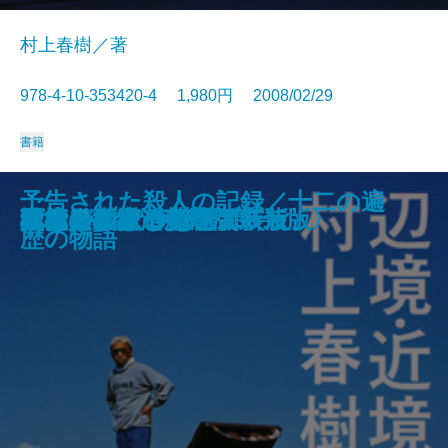
村上春樹／著
978-4-10-353420-4 1,980円 2008/02/29
書籍
タイム・ラッシュ―天命探偵 真田
あなたの俳句はなぜ佳作どまりな
人生に無駄はない―私のスピリチ
うずまき猫のみつけかた〈新装
予告された殺人の記録／十二の遍
ジーン・ワルツ
そら いろいろ
レベル7〈新装版〉
ティファニーで朝食を
バートルビーと仲間たち
雨天炎天〈新装版〉
辺境・近境〈新装版〉
ペット・サウンズ
猫と針
ダンシング・ヴァニティ
魔術はささやく〈新装版〉
我らが隣人の犯罪〈新装版〉
戦後日本経済史
日本人の愛した色
異能の画家 伊藤若冲
省吾―
のか
ュアル・ライフ―
版〉
歴の物語