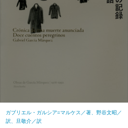
ガブリエル・ガルシア=マルケス／著、野谷文昭／
訳、旦敬介／訳