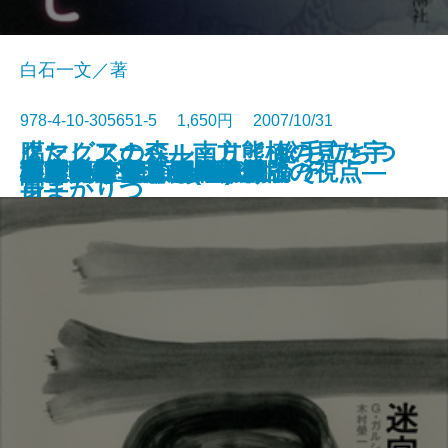
白石一文／著
978-4-10-305651-5 1,650円 2007/10/31
クマグスの森―南方熊楠の見た宇
臈たしアナベル・リイ 総毛立ちつ
豆腐百珍
土曜日
インテリジェンス人間論
21世紀を憂える戯曲集
泣き虫ハァちゃん
ゴールデンスランバー
星新一 空想工房へようこそ
心に龍をちりばめて
迷宮の将軍
また会う日まで(上)
また会う日まで(下)
道
ロックフェラー回顧録
洲之内徹 絵のある一生
家族狩り オリジナル版
南方熊楠 菌類図譜
日本のオーラ―天国からの視点―
警官の血 上
書籍
宙―
身まかりつ