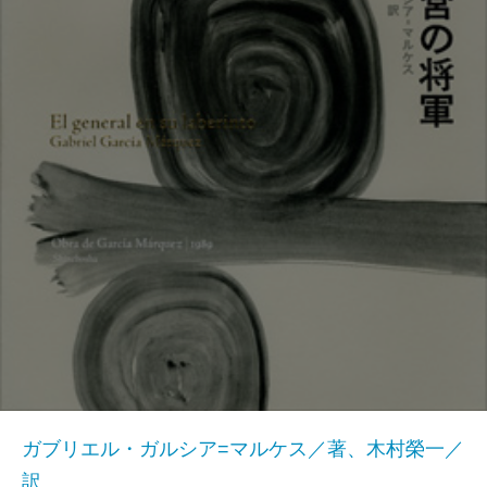
ガブリエル・ガルシア=マルケス／著、木村榮一／
訳