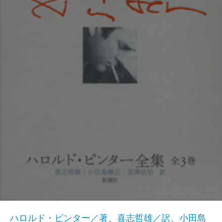
ハロルド・ピンター／著、喜志哲雄／訳、小田島