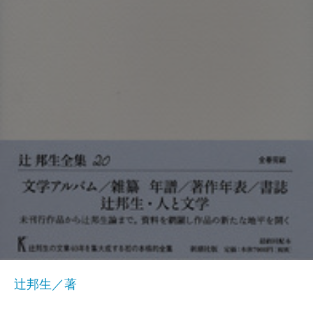
辻邦生／著