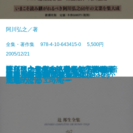
阿川弘之／著
全集・著作集 978-4-10-643415-0 5,500円
2005/12/21
阿川弘之全集 第七巻 小説VII
阿川弘之全集 第六巻 小説VI
辻邦生全集 20 アルバム・雑
キリストの勝利―ローマ人の物語
決定版 三島由紀夫全集 補巻
阿川弘之全集 第五巻 小説V 暗
辻邦生全集 19 音楽・美術・映
思い出の作家たち―谷崎・川端・
阿川弘之全集 第四巻 小説IV
辻邦生全集 18 手紙、栞を添え
書籍
世界の果てのビートルズ
辻
谷内六郎 昭和の想い出
日本人はなぜ日本を愛せないのか
ハロルド・ピンター全集(全3巻)
私の百人一首 愛蔵版
王国―その3 ひみつの花園―
歌麿の謎 美人画と春画
台湾 好吃大全
発酵は錬金術である
軍艦長門の生涯(上)
暗い波濤(下)
纂・年譜・書誌 ほか
XIV―
補遺・索引 他
い波濤(上)
画をめぐるエッセー
三島・安部・司馬―
舷燈 ほか
て ほか