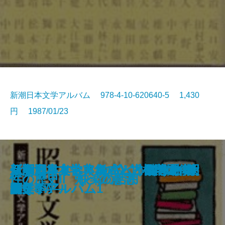
新潮日本文学アルバム 978-4-10-620640-5 1,430
円 1987/01/23
《新潮日本古典集成》竹馬狂吟
新潮日本文学アルバム 別巻4 昭
新潮日本文学アルバム 別巻3 昭
《新潮日本古典集成》古今著聞
新潮日本文学アルバム 別巻2 大
新潮日本文学アルバム 別巻1 明
《新潮日本古典集成》近松門左衛
仏教とキリスト教―どう違うか50
新潮日本文学アルバム 34 林芙
新潮日本文学アルバム 33 山本
《新潮日本古典集成》謡曲集 下
近江路散歩
《新潮日本古典集成》太平記 五
インド神話入門
仏像の見分け方
非言語コミュニケーション
レパントの海戦
性の歴史III 自己への配慮
性の歴史II 快楽の活用
性の歴史I 知への意志
集 新撰犬筑波集
和文学アルバム2
和文学アルバム1
集 下
正文学アルバム
治文学アルバム
門集
のQ＆A―
美子
有三