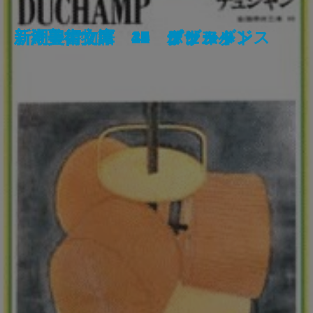
《新潮日本古典集成》方丈記 発
《新潮日本古典集成》世阿弥芸術
《新潮日本古典集成》源氏物語
限定版 日月星辰
《新潮日本古典集成》好色一代女
新潮美術文庫 39 マティス
新潮美術文庫 40 ルオー
《新潮日本古典集成》伊勢物語
新潮美術文庫 50 クレー
新潮美術文庫 1 ジオット
新潮美術文庫 49 デュシャン
新潮美術文庫 10 リューベンス
新潮美術文庫 44 レジェ
新約聖書物語
新潮美術文庫 19 ダヴィッド
新潮美術文庫 22 ミレー
新潮美術文庫 37 クリムト
新潮美術文庫 41 デュフィ
新潮美術文庫 15 シャルダン
新潮美術文庫 34 ボナール
心集
論集
一