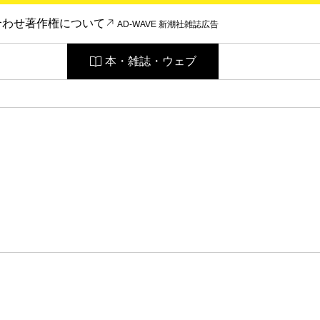
合わせ
著作権について
AD-WAVE 新潮社雑誌広告
本・雑誌・ウェブ