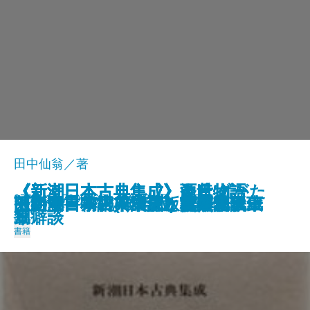
田中仙翁／著
《新潮日本古典集成》雨月物語
《新潮日本古典集成》とはずがた
《新潮日本古典集成》源氏物語
《新潮日本古典集成》今昔物語
《新潮日本古典集成》源氏物語
978-4-10-720016-7 99,524円 1977/12/12
《新潮日本古典集成》萬葉集 二
《新潮日本古典集成》古今和歌集
茶の本 茶碗(限定版)
《新潮日本古典集成》芭蕉文集
旧約聖書物語 増訂版
限定版 茶の本 用と美
《新潮日本古典集成》太平記 一
《新潮日本古典集成》落窪物語
《新潮日本古典集成》枕草子 下
《新潮日本古典集成》枕草子 上
《新潮日本古典集成》徒然草
《新潮日本古典集成》日本永代蔵
《新潮日本古典集成》説経集
《新潮日本古典集成》無名草子
《新潮日本古典集成》萬葉集 一
癇癖談
り
三
集 一
二
書籍