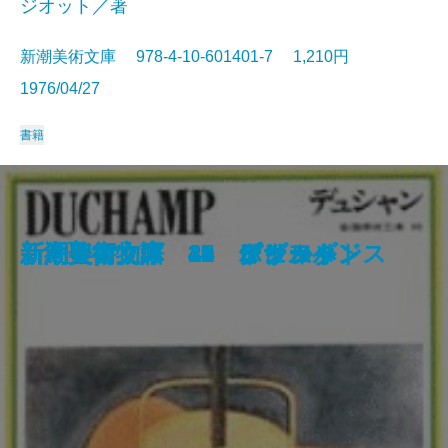
ジオット／著
新潮美術文庫 978-4-10-601401-7 1,210円
1976/04/27
書籍
《新潮日本古典集成》方丈記 発
《新潮日本古典集成》世阿弥芸術
《新潮日本古典集成》源氏物語
限定版 日月星辰
《新潮日本古典集成》好色一代女
新潮美術文庫 39 マティス
新潮美術文庫 40 ルオー
《新潮日本古典集成》伊勢物語
新潮美術文庫 50 クレー
新潮美術文庫 1 ジオット
新潮美術文庫 49 デュシャン
新潮美術文庫 10 リューベンス
新潮美術文庫 44 レジェ
新約聖書物語
新潮美術文庫 19 ダヴィッド
新潮美術文庫 22 ミレー
新潮美術文庫 37 クリムト
新潮美術文庫 41 デュフィ
新潮美術文庫 15 シャルダン
新潮美術文庫 34 ボナール
心集
論集
一