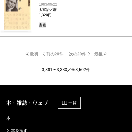
1983/09/22
太宰治／著
1,320円
書籍
最初
前の20件
次の20件
最後
3,361〜3,380／全3,502件
本・雑誌・ウェブ
一覧
本
本を探す