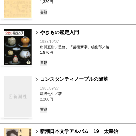
1,320円
書籍
やきもの鑑定入門
1983/10/07
出川直樹／監修、「芸術新潮」編集部／編
1,870円
書籍
コンスタンティノープルの陥落
1983/09/27
塩野七生／著
2,200円
書籍
新潮日本文学アルバム 19 太宰治