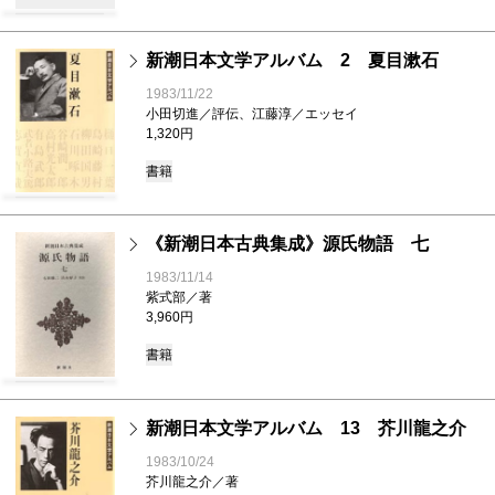
新潮日本文学アルバム 2 夏目漱石
1983/11/22
小田切進／評伝、江藤淳／エッセイ
1,320円
書籍
《新潮日本古典集成》源氏物語 七
1983/11/14
紫式部／著
3,960円
書籍
新潮日本文学アルバム 13 芥川龍之介
1983/10/24
芥川龍之介／著