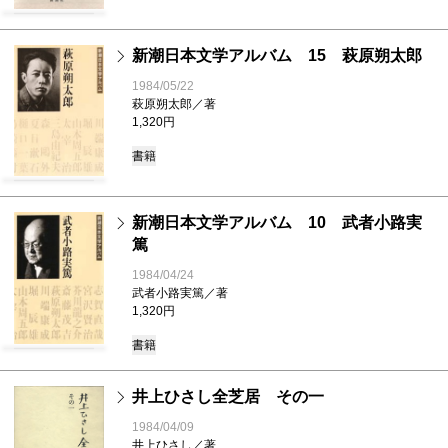
新潮日本文学アルバム 15 萩原朔太郎
1984/05/22
萩原朔太郎／著
1,320円
書籍
新潮日本文学アルバム 10 武者小路実
篤
1984/04/24
武者小路実篤／著
1,320円
書籍
井上ひさし全芝居 その一
1984/04/09
井上ひさし／著