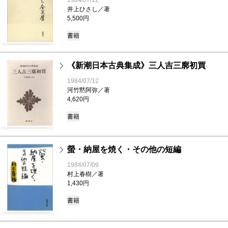
1984/07/12
井上ひさし／著
5,500円
書籍
《新潮日本古典集成》三人吉三廓初買
1984/07/12
河竹黙阿弥／著
4,620円
書籍
螢・納屋を焼く・その他の短編
1984/07/09
村上春樹／著
1,430円
書籍