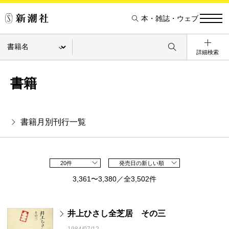
本・雑誌・ウェブ
詳細検索
書籍
書籍月別刊行一覧
20件
発売日の新しい順
3,361〜3,380／全3,502件
井上ひさし全芝居 その三