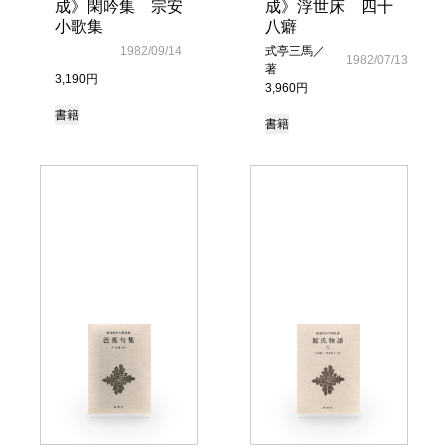
成》閑吟集 宗安
成》浮世床 四十
小歌集
八癖
1982/09/14
式亭三馬／
1982/07/13
著
3,190円
3,960円
書籍
書籍