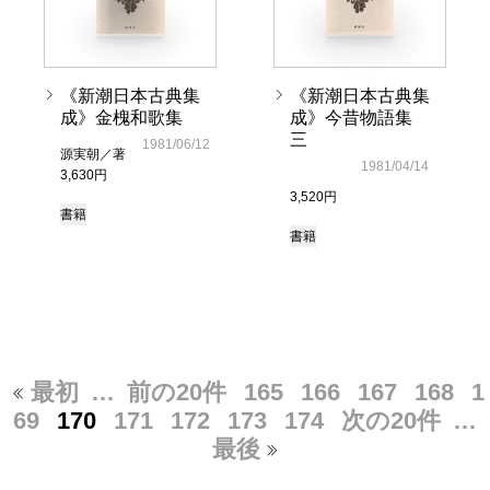
《新潮日本古典集
《新潮日本古典集
成》金槐和歌集
成》今昔物語集
三
1981/06/12
源実朝／著
1981/04/14
3,630円
3,520円
書籍
書籍
最初
…
前の20件
165
166
167
168
1
69
170
171
172
173
174
次の20件
…
最後