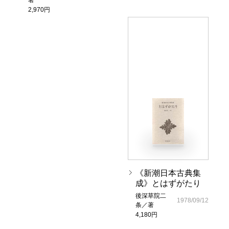
2,970円
《新潮日本古典集
成》とはずがたり
後深草院二
1978/09/12
条／著
4,180円