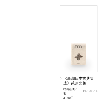
《新潮日本古典集
成》芭蕉文集
松尾芭蕉／
1978/03/14
著
3,960円