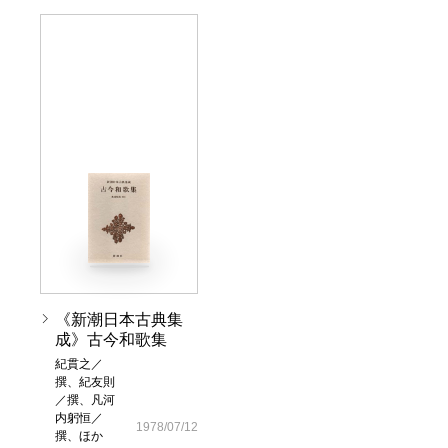
《新潮日本古典集
成》古今和歌集
紀貫之／
撰、紀友則
／撰、凡河
内躬恒／
1978/07/12
撰、ほか