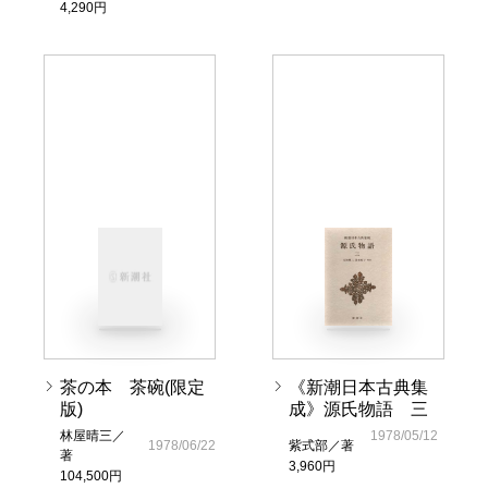
4,290円
茶の本 茶碗(限定
《新潮日本古典集
版)
成》源氏物語 三
林屋晴三／
1978/05/12
1978/06/22
紫式部／著
著
3,960円
104,500円