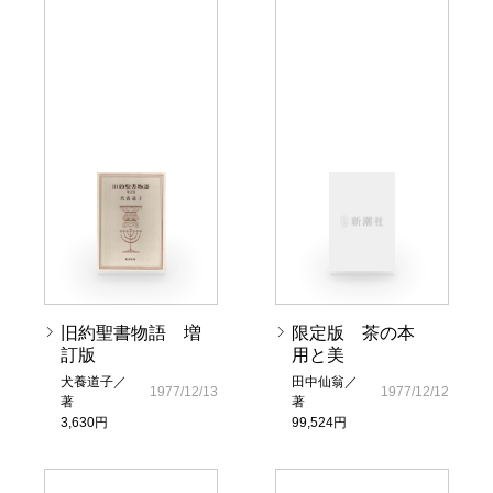
旧約聖書物語 増
限定版 茶の本
訂版
用と美
犬養道子／
田中仙翁／
1977/12/13
1977/12/12
著
著
3,630円
99,524円