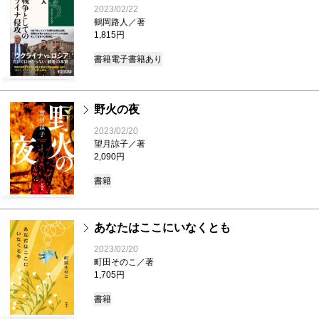
2023/02/22
鶴岡路人／著
1,815円
書籍
電子書籍あり
野火の夜
2023/02/20
望月諒子／著
2,090円
書籍
あなたはここにいなくとも
2023/02/20
町田そのこ／著
1,705円
書籍