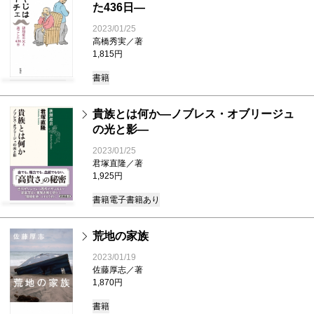
た436日―
2023/01/25
高橋秀実／著
1,815円
書籍
貴族とは何か―ノブレス・オブリージュ
の光と影―
2023/01/25
君塚直隆／著
1,925円
書籍
電子書籍あり
荒地の家族
2023/01/19
佐藤厚志／著
1,870円
書籍