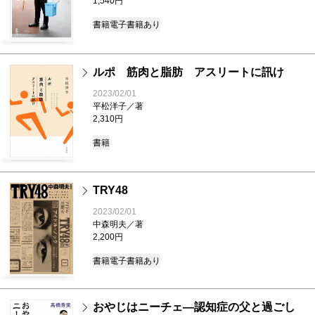
1,540円
書籍
電子書籍あり
ルポ 筋肉と脂肪 アスリートに訊け
2023/02/01
平松洋子／著
2,310円
書籍
TRY48
2023/02/01
中森明夫／著
2,200円
書籍
電子書籍あり
おやじはニーチェ―認知症の父と過ごし