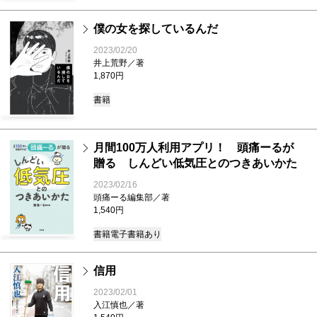
僕の女を探しているんだ
2023/02/20
井上荒野／著
1,870円
書籍
月間100万人利用アプリ！ 頭痛ーるが
贈る しんどい低気圧とのつきあいかた
2023/02/16
頭痛ーる編集部／著
1,540円
書籍
電子書籍あり
信用
2023/02/01
入江慎也／著