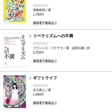
2023/03/17
室橋裕和／著
1,760円
書籍
電子書籍あり
リベラリズムへの不満
2023/03/17
フランシス・フクヤマ／著、会田弘継／訳
2,750円
書籍
電子書籍あり
ギフトライフ
2023/03/01
古川真人／著
1,980円
書籍
電子書籍あり