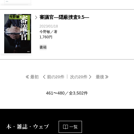
審議官―隠蔽捜査9.5―
2023/01/18
今野敏／著
1,760円
書籍
最初
前の20件
次の20件
最後
461〜480／全3,502件
本・雑誌・ウェブ
一覧