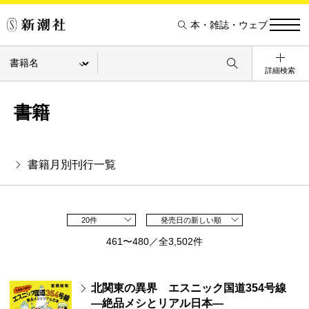
本・雑誌・ウェブ
詳細検索
書籍
書籍月別刊行一覧
20件
発売日の新しい順
461〜480／全3,502件
北関東の異界 エスニック国道354号線
―絶品メシとリアル日本―