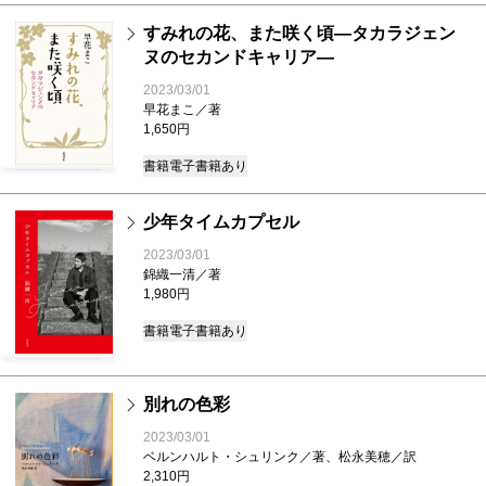
すみれの花、また咲く頃―タカラジェン
ヌのセカンドキャリア―
2023/03/01
早花まこ／著
1,650円
書籍
電子書籍あり
少年タイムカプセル
2023/03/01
錦織一清／著
1,980円
書籍
電子書籍あり
別れの色彩
2023/03/01
ベルンハルト・シュリンク／著、松永美穂／訳
2,310円