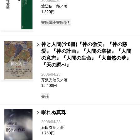
2006/05/25
渡辺信一郎／著
1,320円
書籍
電子書籍あり
神と人間(全8冊)『神の微笑』『神の慈
愛』『神の計画』『人間の幸福』『人間
の意志』『人間の生命』『大自然の夢』
『天の調べ』
2006/04/28
芹沢光治良／著
15,400円
書籍
眠れぬ真珠
2006/04/28
石田衣良／著
1,760円