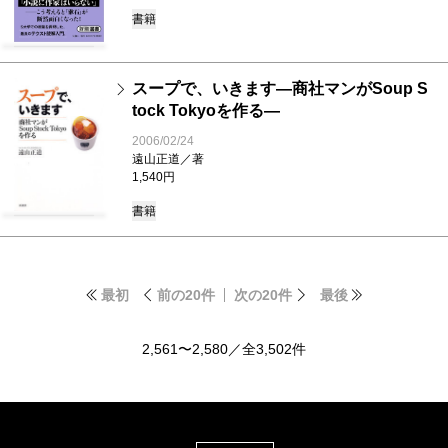
書籍
スープで、いきます―商社マンがSoup S
tock Tokyoを作る―
2006/02/24
遠山正道／著
1,540円
書籍
最初
前の20件
次の20件
最後
2,561〜2,580／全3,502件