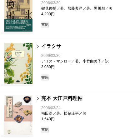
2006/03/30
鶴見俊輔／著、加藤典洋／著、黒川創／著
4,290円
書籍
イラクサ
2006/03/30
アリス・マンロー／著、小竹由美子／訳
3,080円
書籍
完本 大江戸料理帖
2006/03/24
福田浩／著、松藤庄平／著
1,540円
書籍