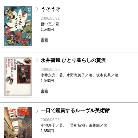
うそうそ
2006/05/31
畠中恵／著
1,540円
書籍
永井荷風 ひとり暮らしの贅沢
2006/05/25
永井永光／著、水野恵美子／著、坂本真典／著
1,540円
書籍
一日で鑑賞するルーヴル美術館
2006/05/25
小池寿子／著、「芸術新潮」編集部／著
1,650円