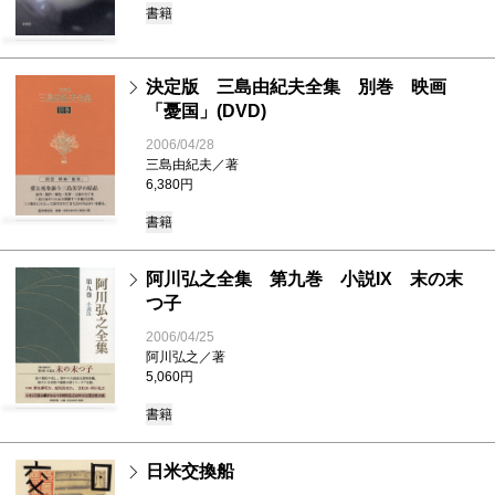
書籍
決定版 三島由紀夫全集 別巻 映画
「憂国」(DVD)
2006/04/28
三島由紀夫／著
6,380円
書籍
阿川弘之全集 第九巻 小説IX 末の末
つ子
2006/04/25
阿川弘之／著
5,060円
書籍
日米交換船