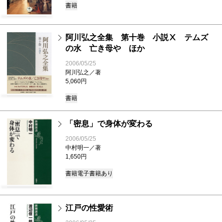
書籍
阿川弘之全集 第十巻 小説Ⅹ テムズ
の水 亡き母や ほか
2006/05/25
阿川弘之／著
5,060円
書籍
「密息」で身体が変わる
2006/05/25
中村明一／著
1,650円
書籍
電子書籍あり
江戸の性愛術