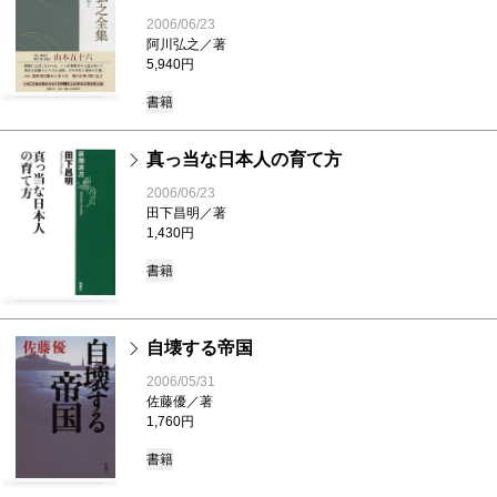
2006/06/23
阿川弘之／著
5,940円
書籍
真っ当な日本人の育て方
2006/06/23
田下昌明／著
1,430円
書籍
自壊する帝国
2006/05/31
佐藤優／著
1,760円
書籍