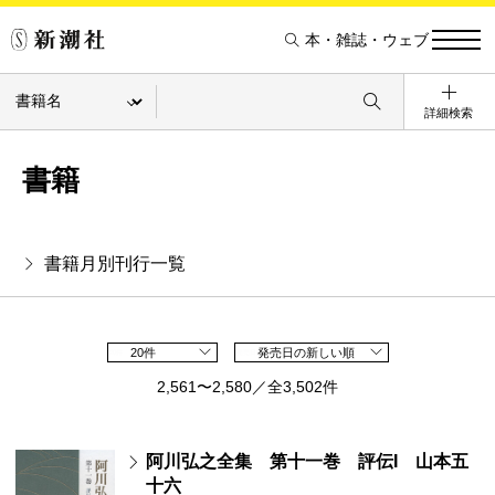
本・雑誌・ウェブ
詳細検索
書籍
書籍月別刊行一覧
20件
発売日の新しい順
2,561〜2,580／全3,502件
阿川弘之全集 第十一巻 評伝I 山本五
十六