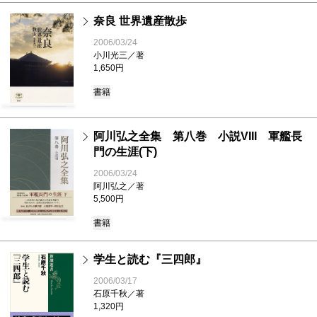
奈良 世界遺産散歩
2006/03/24
小川光三／著
1,650円
書籍
阿川弘之全集 第八巻 小説VIII 軍艦長
門の生涯(下)
2006/03/24
阿川弘之／著
5,500円
書籍
学生と読む『三四郎』
2006/03/17
石原千秋／著
1,320円