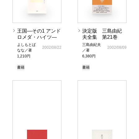
王国―その1 アンド
決定版 三島由紀
ロメダ・ハイツ―
夫全集 第21巻
よしもとば
三島由紀夫
2002/08/22
2002/08/09
なな／著
／著
1,210円
6,380円
書籍
書籍