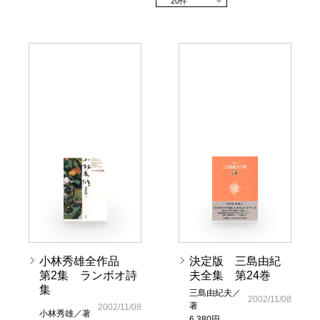
20件
小林秀雄全作品
決定版 三島由紀
第2集 ランボオ詩
夫全集 第24巻
集
三島由紀夫／
2002/11/08
著
2002/11/08
小林秀雄／著
6,380円