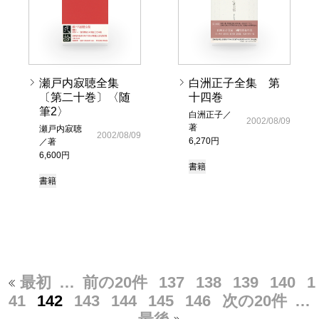
瀬戸内寂聴全集
白洲正子全集 第
〔第二十巻〕〈随
十四巻
筆2〉
白洲正子／
2002/08/09
著
瀬戸内寂聴
2002/08/09
6,270円
／著
6,600円
書籍
書籍
最初
…
前の20件
137
138
139
140
1
41
142
143
144
145
146
次の20件
…