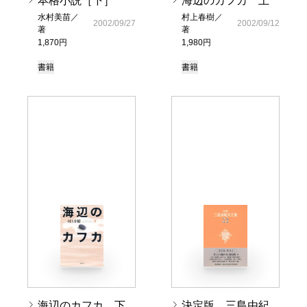
本格小説［下］
海辺のカフカ 上
水村美苗／
村上春樹／
2002/09/27
2002/09/12
著
著
1,870円
1,980円
書籍
書籍
海辺のカフカ 下
決定版 三島由紀