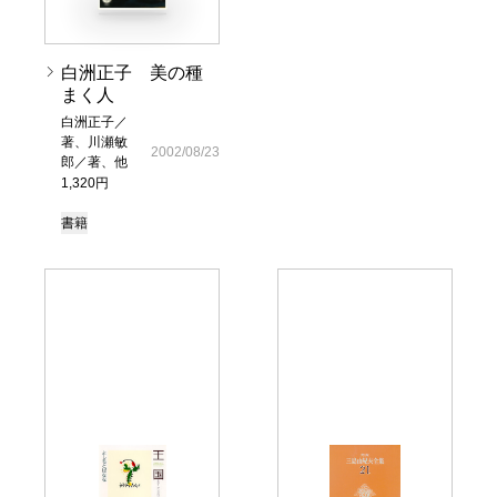
白洲正子 美の種
まく人
白洲正子／
著、川瀬敏
2002/08/23
郎／著、他
1,320円
書籍