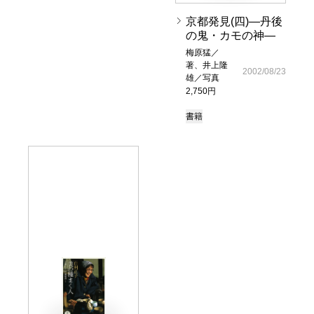
京都発見(四)―丹後
の鬼・カモの神―
梅原猛／
著、井上隆
2002/08/23
雄／写真
2,750円
書籍