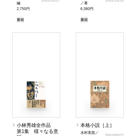
2002/10/17
2002/10/10
編
／著
2,750円
6,380円
書籍
書籍
小林秀雄全作品
本格小説［上］
第1集 様々なる意
水村美苗／
2002/09/27