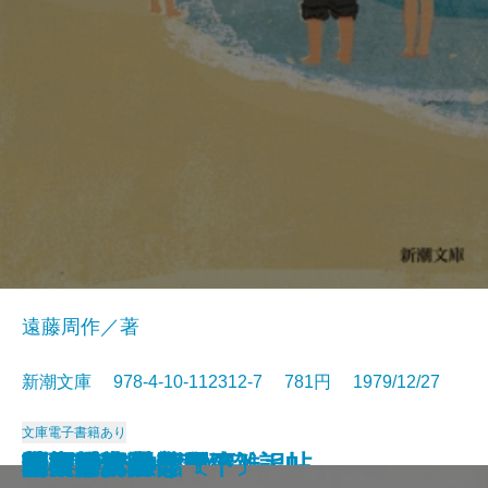
遠藤周作／著
新潮文庫 978-4-10-112312-7 781円 1979/12/27
文庫
電子書籍あり
歴史と視点―私の雑記帖―
鬼怒川
食卓の情景
すばらしい数学者たち
道ありき―青春編―
鍵のかかる部屋
一人ならじ
燃えつきた地図
にぎやかな部屋
砂の城
開口閉口
杳子・妻隠
朝ごはんぬき？
渦
陸奥爆沈
毎日が日曜日
梅雨将軍信長
ギリシア神話〔下〕
芝桜〔上〕
芝桜〔下〕