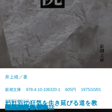
井上靖／著
新潮文庫 978-4-10-106320-1 605円 1975/10/01
われらの狂気を生き延びる道を教
文庫
電子書籍あり
人間そっくり
櫻守
おのぞみの結末
俗物図鑑
眼の気流
人生論
あとのない仮名
仮装集団
後白河院
母なるもの
悪魔のいる天国
高熱隧道
花埋み
愛の試み
恋人たちの森
ここだけの女の話
小泉八雲集
家族八景
役員室午後三時