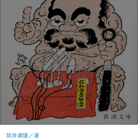
筒井康隆／著