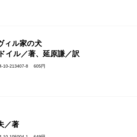
ヴィル家の犬
ドイル／著、延原謙／訳
-10-213407-8 605円
夫／著
-10-105004-1 649円