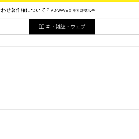
合わせ
著作権について
AD-WAVE 新潮社雑誌広告
本・雑誌・ウェブ