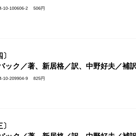
-10-100606-2 506円
四〕
バック／著、新居格／訳、中野好夫／補
-10-209904-9 825円
三〕