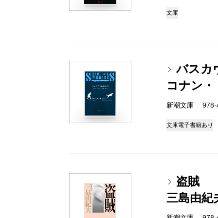
文庫
バスカ
コナン・
新潮文庫 978-4
文庫
電子書籍あり
盗賊
三島由紀
新潮文庫 978-4