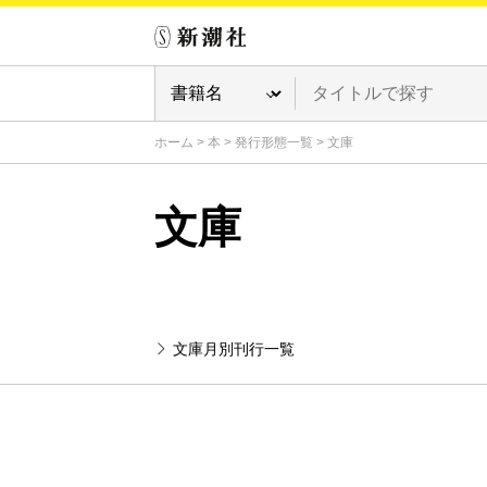
ホーム
>
本
>
発行形態一覧
>
文庫
文庫
文庫月別刊行一覧