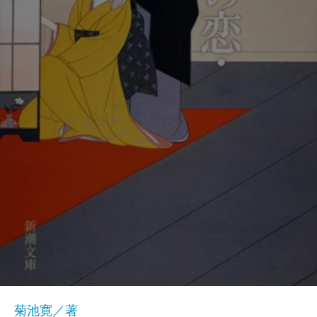
菊池寛／著