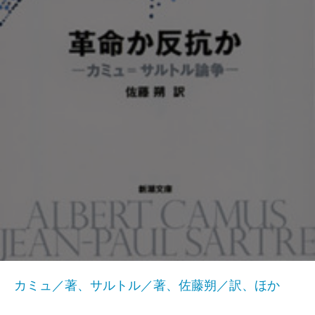
カミュ／著、サルトル／著、佐藤朔／訳、ほか