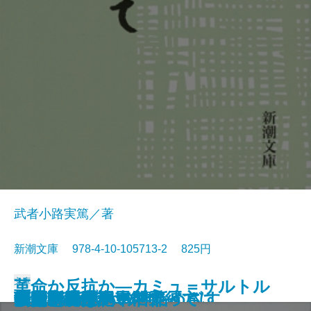
武者小路実篤／著
新潮文庫 978-4-10-105713-2 825円
文庫
革命か反抗か―カミュ＝サルトル
けものたちは故郷をめざす
エロ事師たち
恋愛論
藤十郎の恋・恩讐の彼方に
華岡青洲の妻
地下室の手記
一千一秒物語
人斬り以蔵
人生論・愛について
私は忘れない
夢判断〔上〕
夢判断〔下〕
金色夜叉
ペスト
李陵・山月記
マクベス
機械・春は馬車に乗って
刺青・秘密
シーシュポスの神話