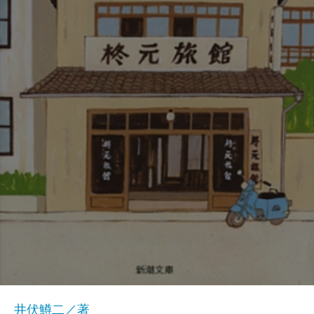
井伏鱒二／著