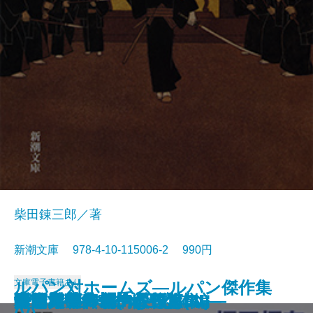
柴田錬三郎／著
新潮文庫 978-4-10-115006-2 990円
文庫
電子書籍あり
ルパン対ホームズ―ルパン傑作集
女坂
ぼんち
江戸川乱歩傑作選
駅前旅館
永すぎた春
眠狂四郎無頼控〔五〕
眠狂四郎無頼控〔四〕
眠狂四郎無頼控〔三〕
眠狂四郎無頼控〔二〕
眠狂四郎無頼控〔一〕
人間・この劇的なるもの
ドイル傑作集(III)―恐怖編―
海と毒薬
暖簾
パニック・裸の王様
青い鳥
白い人・黄色い人
奇岩城―ルパン傑作集(III)―
雨・赤毛―モーム短篇集I―