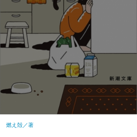
燃え殻／著