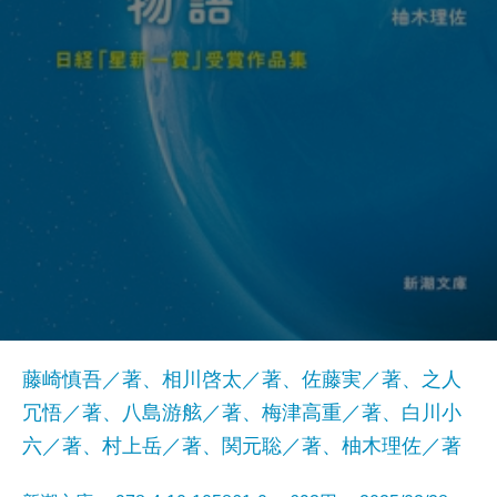
藤崎慎吾／著、相川啓太／著、佐藤実／著、之人
冗悟／著、八島游舷／著、梅津高重／著、白川小
六／著、村上岳／著、関元聡／著、柚木理佐／著