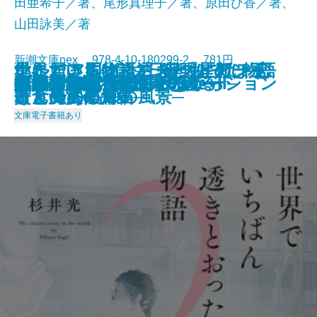
田亜希子／著、尾形真理子／著、原田ひ香／著、
山田詠美／著
新潮文庫nex 978-4-10-180299-2 781円
星に届ける物語─日経「星新一
ナルニア国物語3 夜明けのぼう
いただきますは、ふたりで。─恋
世界でいちばん透きとおった物語
ナルニア国物語2 カスピアン王
灼熱
擬傷の鳥はつかまらない
プリンシパル
アイドルだった君へ
あわこさま─不村家奇譚─
うしろにご用心！
真冬の訪問者
家裁調査官・庵原かのん
火山のふもとで
鯉姫婚姻譚
死ぬまでに行きたい海
それでも日々はつづくから
胃が合うふたり
ブロッコリー・レボリューション
いのちの記憶─銀河を渡るII─
2025/01/29
賞」受賞作品集─
けん号の航海
と食のある10の風景─
2
子と魔法の角笛
文庫
電子書籍あり