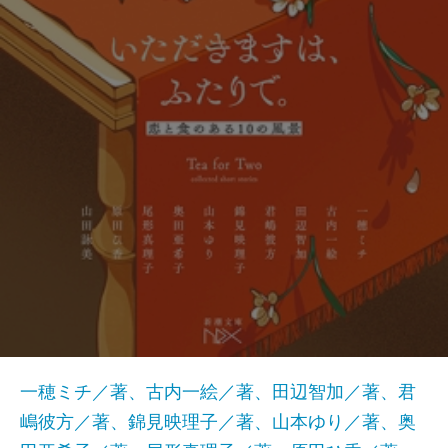
一穂ミチ／著、古内一絵／著、田辺智加／著、君
嶋彼方／著、錦見映理子／著、山本ゆり／著、奥