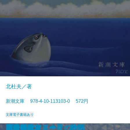
北杜夫／著
新潮文庫 978-4-10-113103-0 572円
文庫
電子書籍あり
眠狂四郎無頼控〔六〕
日日平安
芽むしり仔撃ち
忍ぶ川
梟の城
海辺の光景
しぶちん
しろばんば
香華
どくとるマンボウ航海記
プールサイド小景・静物
おはん
大炊介始末
ドストエフスキイの生活
楢山節考
紀ノ川
蒼き狼
可愛いエミリー
天平の甍
ひかりごけ