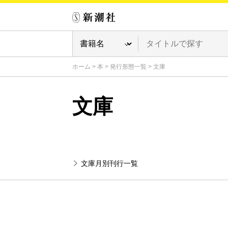
ホーム
>
本
>
発行形態一覧
>
文庫
文庫
文庫月別刊行一覧