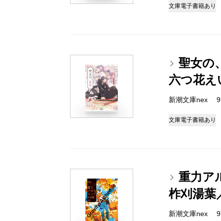
文庫
電子書籍あり
聖女の
六つ花え
新潮文庫nex 978
文庫
電子書籍あり
重力ア
柞刈湯葉
新潮文庫nex 978