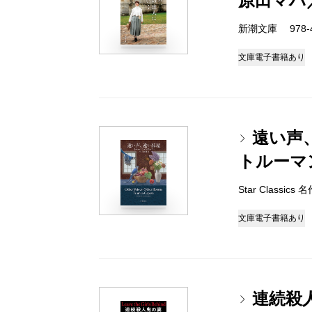
原田マハ
新潮文庫 978-4-
文庫
電子書籍あり
遠い声
トルーマ
Star Classi
文庫
電子書籍あり
連続殺