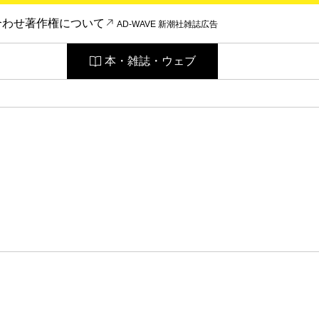
合わせ
著作権について
AD-WAVE 新潮社雑誌広告
本・雑誌・ウェブ