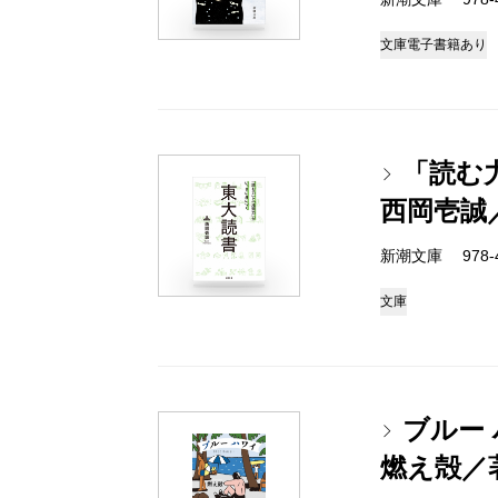
文庫
電子書籍あり
「読む
西岡壱誠
新潮文庫 978-4-
文庫
ブルー
燃え殻／