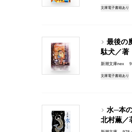
文庫
電子書籍あり
最後の
駄犬／著
新潮文庫nex 978
文庫
電子書籍あり
水─本
北村薫／
新潮文庫 978-4-