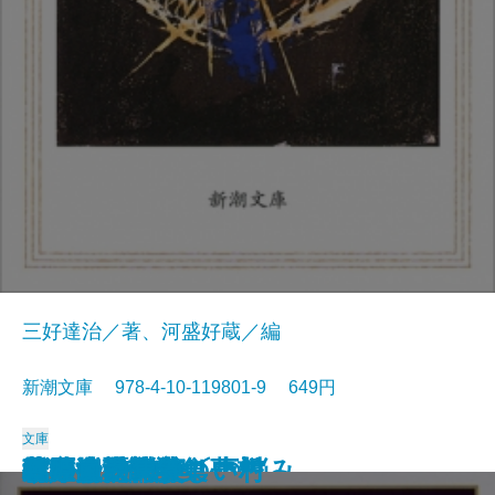
三好達治／著、河盛好蔵／編
新潮文庫 978-4-10-119801-9 649円
文庫
孤独な散歩者の夢想
ゲーテ詩集
脂肪の塊・テリエ館
パルムの僧院〔下〕
巴里の憂鬱
若きウェルテルの悩み
ハイネ詩集
女の一生
パルムの僧院〔上〕
三好達治詩集
バイロン詩集
春琴抄
風立ちぬ・美しい村
ヴィヨンの妻
北原白秋詩集
萩原朔太郎詩集
ヘッセ詩集
春の嵐
椿姫
春