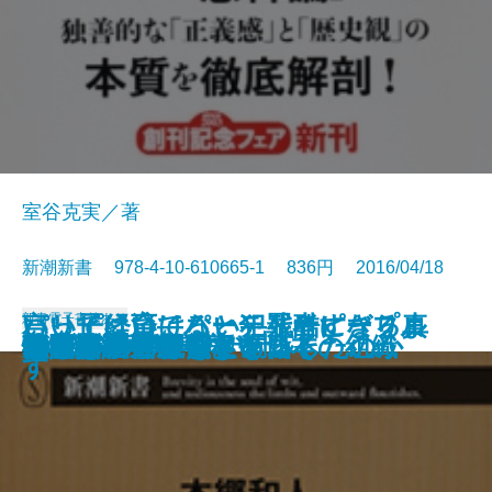
室谷克実／著
新潮新書 978-4-10-610665-1 836円 2016/04/18
言ってはいけない―残酷すぎる真
パリピ経済―パーティーピープル
いい子に育てると犯罪者になりま
新書
電子書籍あり
脳が壊れた
ジブリの仲間たち
不適切な日本語
食魔 谷崎潤一郎
格差と序列の日本史
違和感の正体
組織の掟
韓国は裏切る
戦国夜話
はじめての親鸞
日本語通
フジテレビはなぜ凋落したのか
学者は平気でウソをつく
がん哲学外来へようこそ
個人を幸福にしない日本の組織
情報の強者
1998年の宇多田ヒカル
実―
が市場を動かす―
す