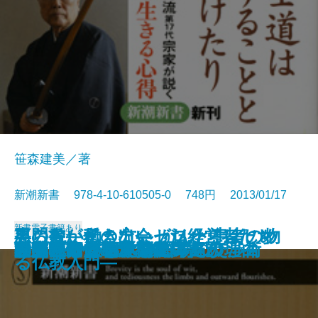
笹森建美／著
新潮新書 978-4-10-610505-0 748円 2013/01/17
新書
電子書籍あり
専門書が伝えない がんと患者の物
男の貌―私の出会った経営者たち
怒らない働き方―ゼロからはじめ
本当は怖い動物の子育て
医療にたかるな
日本人のための世界史入門
ハダカの北朝鮮
老荘思想の心理学
日本の宿命
原発と政治のリアリズム
武士道とキリスト教
アメリカが劣化した本当の理由
卑弥呼は何を食べていたか
国の死に方
たくらむ技術
外交プロに学ぶ 修羅場の交渉術
「忠臣蔵」の決算書
誤解だらけの「発達障害」
動乱のインテリジェンス
ひっかかる日本語
語
―
る仏教入門―